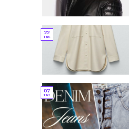
22
Th6
07
Th2