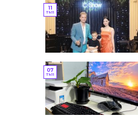
11
Th11
07
Th11