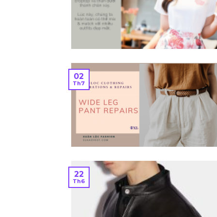
02
Th7
22
Th6