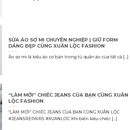
SỬA ÁO SƠ MI CHUYÊN NGHIỆP | GIỮ FORM
DÁNG ĐẸP CÙNG XUÂN LỘC FASHION
Áo sơ mi là kiểu áo cơ bản trong tủ quần áo của tất cả [...]
“LÀM MỚI” CHIẾC JEANS CỦA BẠN CÙNG XUÂN
LỘC FASHION
“LÀM MỚI” CHIẾC JEANS CỦA BẠN CÙNG XUÂN LỘC
#JEANSREPAIRS #XUANLOC Khi biến kiểu chiếc [...]