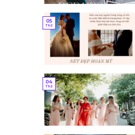
05
Th2
04
Th2